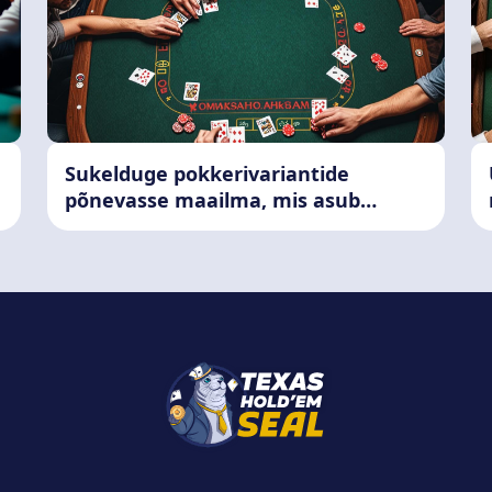
Sukelduge pokkerivariantide
põnevasse maailma, mis asub
väljaspool Texas Hold'Em