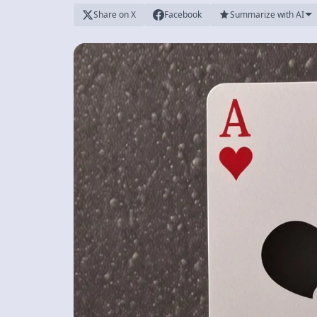
Share on X
Facebook
Summarize with AI