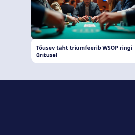
Tõusev täht triumfeerib WSOP ringi
üritusel