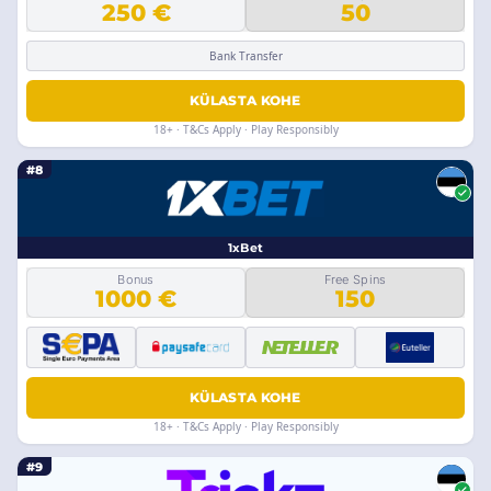
250 €
50
Bank Transfer
KÜLASTA KOHE
18+ · T&Cs Apply · Play Responsibly
#8
1xBet
Bonus
Free Spins
1000 €
150
KÜLASTA KOHE
18+ · T&Cs Apply · Play Responsibly
#9