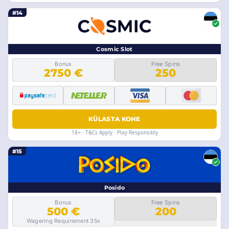
#14
Cosmic Slot
Bonus
Free Spins
2750 €
250
KÜLASTA KOHE
18+ · T&Cs Apply · Play Responsibly
#15
Posido
Bonus
Free Spins
500 €
200
Wagering Requirement 35x