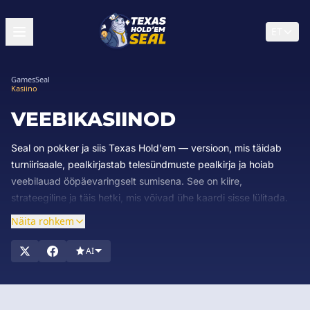
ET
GamesSeal
Kasiino
VEEBIKASIINOD
Seal on pokker ja siis Texas Hold'em — versioon, mis täidab
turniirisaale, pealkirjastab telesündmuste pealkirja ja hoiab
veebilauad ööpäevaringselt sumisena. See on kiire,
strateegiline ja täis hetki, mis võivad ühe kaardi sisse lülitada.
Ükskõik, kas õpid köisi või teate juba bluffi lugema, meil on
Näita rohkem
kõik, mida vajate Texas Hold'emi võrgus päris raha eest
mängimiseks. Texas Hold'emsealis ühendame mängijad
AI
usaldusväärsete platvormide, kasulike teadmiste ja parimate
viisidega, kuidas koefitsiente teie kasuks kokku panna.