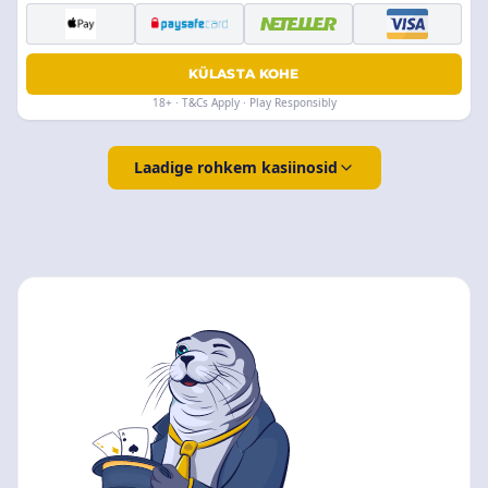
KÜLASTA KOHE
18+ · T&Cs Apply · Play Responsibly
Laadige rohkem kasiinosid