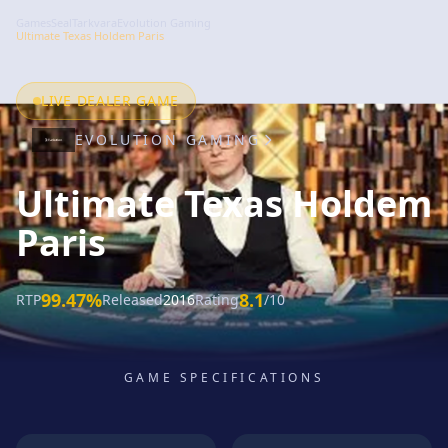
GamesSeal
Tarkvara
Evolution Gaming
Ultimate Texas Holdem Paris
LIVE DEALER GAME
EVOLUTION GAMING
Ultimate Texas Holdem
Paris
99.47%
8.1
RTP
Released
2016
Rating
/10
GAME SPECIFICATIONS