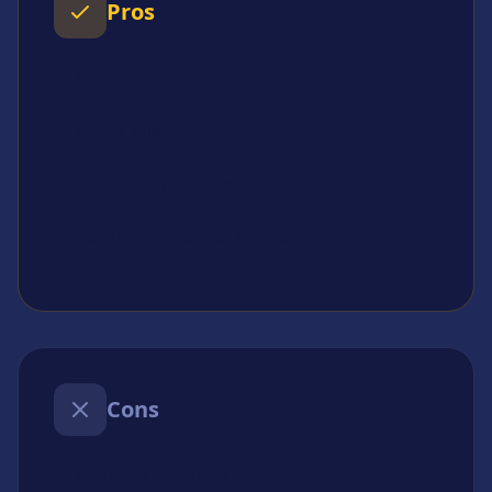
Pros
Pariisi stuudio teema
suured väljamakselauad
edasimüüja professionaal
madalad minimaalsed panused
Cons
Ribalaiuse suur video