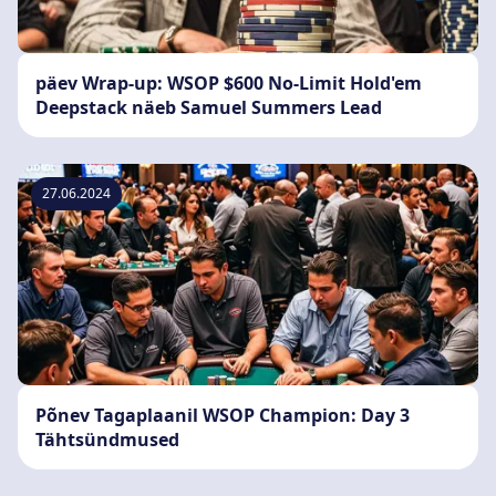
päev Wrap-up: WSOP $600 No-Limit Hold'em
Deepstack näeb Samuel Summers Lead
27.06.2024
Põnev Tagaplaanil WSOP Champion: Day 3
Tähtsündmused