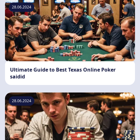
28.06.2024
Ultimate Guide to Best Texas Online Poker
saidid
28.06.2024