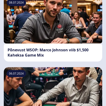
08.07.2024
Põnevust WSOP: Marco Johnson viib $1,500
Kaheksa Game Mix
06.07.2024